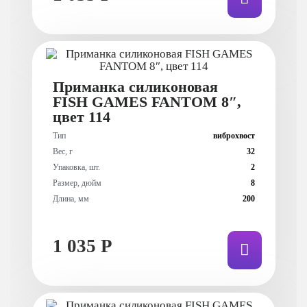
Приманка силиконовая
FISH GAMES FANTOM 8″,
цвет 114
Тип
виброхвост
Вес, г
32
Упаковка, шт.
2
Размер, дюйм
8
Длина, мм
200
1 035 Р