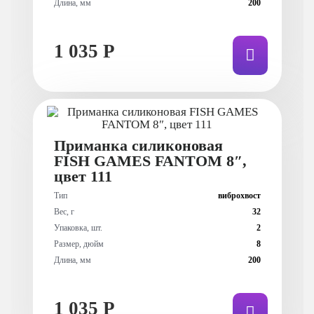
Длина, мм
200
1 035 Р
Приманка силиконовая
FISH GAMES FANTOM 8″,
цвет 111
Тип
виброхвост
Вес, г
32
Упаковка, шт.
2
Размер, дюйм
8
Длина, мм
200
1 035 Р