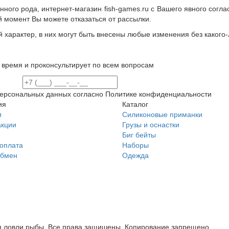
ного рода, интернет-магазин fish-games.ru с Вашего явного согл
момент Вы можете отказаться от рассылки.
 характер, в них могут быть внесены любые изменения без какого
 время и проконсультирует по всем вопросам
 Персональных данных согласно Политике конфиденциальности
ия
Каталог
и
Силиконовые приманки
акции
Грузы и оснастки
Биг бейты
 оплата
Наборы
обмен
Одежда
ля ловли рыбы. Все права защишены. Копирование запрещено